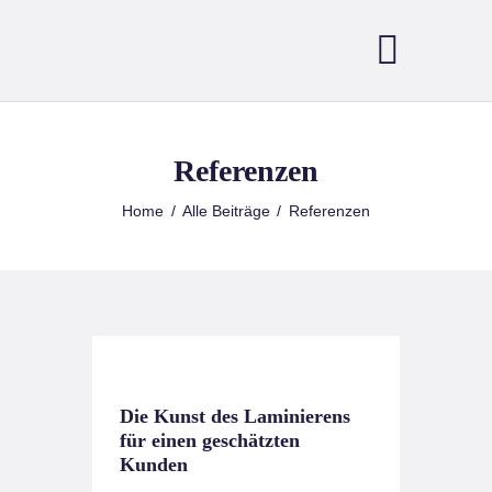
UNTERNEHMEN
Referenzen
LAMINIERFOLIE
Home
Alle Beiträge
Referenzen
LAMINIERSERVICE
MASCHINEN
REFERENZEN
KONTAKT
Die Kunst des Laminierens
für einen geschätzten
Kunden