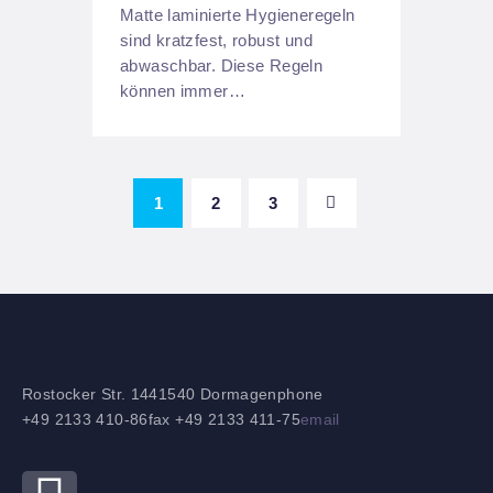
Matte laminierte Hygieneregeln
sind kratzfest, robust und
abwaschbar. Diese Regeln
können immer…
1
2
>
3
Rostocker Str. 14
41540 Dormagen
phone
+49 2133 410-86
fax +49 2133 411-75
email