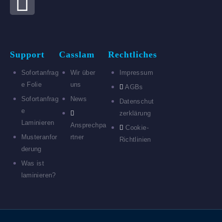
Support
Casslam
Rechtliches
Sofortanfrag
Wir über
Impressum
e Folie
uns
AGBs
Sofortanfrag
News
Datenschut
e
zerklärung
Laminieren
Ansprechpa
Cookie-
Musteranfor
rtner
Richtlinien
derung
Was ist
laminieren?