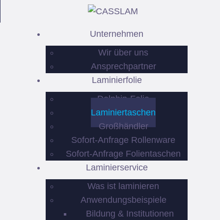
UNTE
Unternehmen
LAMIN
Wir über uns
LAMIN
Ansprechpartner
Laminierfolie
MASC
Dolphin-Folie
Laminiertaschen
REFE
Großhändler
Sofort-Anfrage Rollenware
KONT
Sofort-Anfrage Folientaschen
Laminierservice
Was ist laminieren
Anwendungsbeispiele
Bildung & Institutionen