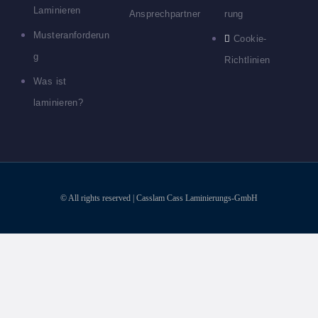
Laminieren
Ansprechpartner
rung
Musteranforderun
Cookie-
g
Richtlinien
Was ist
laminieren?
© All rights reserved | Casslam Cass Laminierungs-GmbH