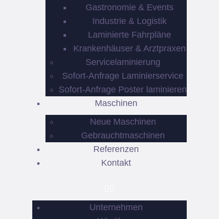
Gastronomie & Events
Industrie & Logistik
Laminierte Fahrpläne
Krankenhäuser & Arztpraxen
Servicelaminierung
Sofort-Anfrage Laminierservice
Sofort-Anfrage Poster laminieren
Maschinen
Neue Maschinen
Gebrauchtmaschinen
Referenzen
Kontakt
Unternehmen