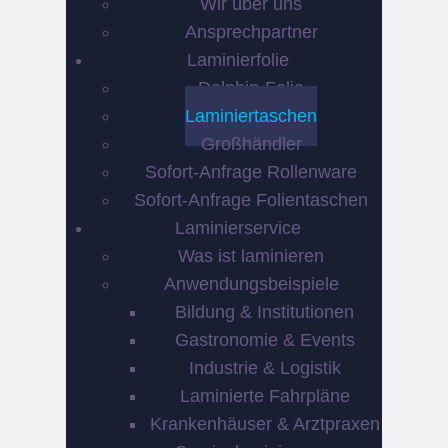
Wir über uns
Ansprechpartner
Laminierfolie
Dolphin-Folie
Laminiertaschen
Großhändler
Sofort-Anfrage Rollenware
Sofort-Anfrage Folientaschen
Laminierservice
Was ist laminieren
Anwendungsbeispiele
Bildung & Institutionen
Gastronomie & Events
Industrie & Logistik
Laminierte Fahrpläne
Krankenhäuser & Arztpraxen