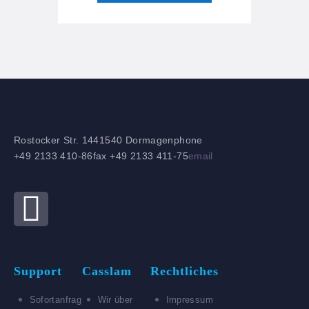
Rostocker Str. 14
41540 Dormagen
phone
+49 2133 410-86
fax +49 2133 411-75
email
Support
Casslam
Rechtliches
Sofortanfrag
Wir über
Impressum