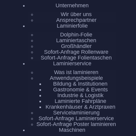
Unternehmen
Wir über uns
Ansprechpartner
Laminierfolie
Dolphin-Folie
Laminiertaschen
UNTERNEHMEN
Großhändler
LAMINIERFOLIE
Sofort-Anfrage Rollenware
Sofort-Anfrage Folientaschen
LAMINIERSERVICE
Laminierservice
MASCHINEN
Was ist laminieren
Anwendungsbeispiele
REFERENZEN
Bildung & Institutionen
KONTAKT
Gastronomie & Events
Industrie & Logistik
Laminierte Fahrpläne
Krankenhäuser & Arztpraxen
Servicelaminierung
Sofort-Anfrage Laminierservice
Sofort-Anfrage Poster laminieren
Maschinen