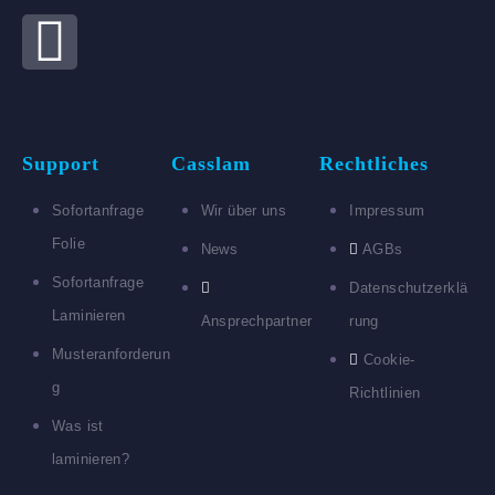
Support
Casslam
Rechtliches
Sofortanfrage
Wir über uns
Impressum
Folie
News
AGBs
Sofortanfrage
Datenschutzerklä
Laminieren
Ansprechpartner
rung
Musteranforderun
Cookie-
g
Richtlinien
Was ist
laminieren?