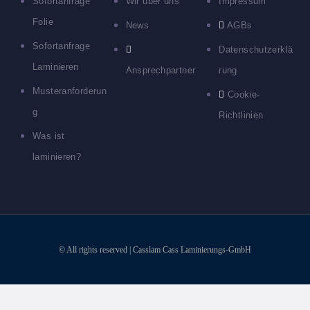
Sofortanfrage
Wir über uns
Impressum
Folie
News
AGBs
Sofortanfrage
Datenschutzerklä
Laminieren
Ansprechpartner
rung
Musteranforderun
Cookie-
g
Richtlinien
Was ist
laminieren?
© All rights reserved | Casslam Cass Laminierungs-GmbH