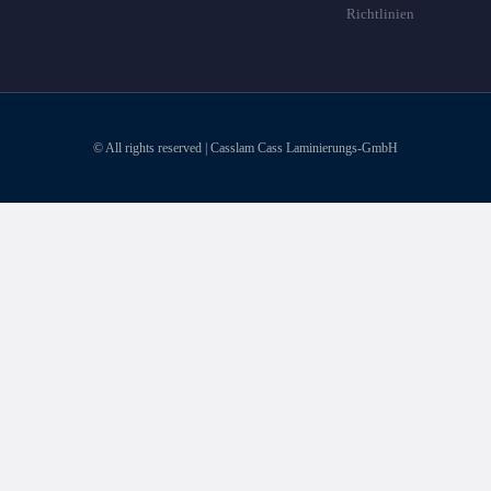
Richtlinien
© All rights reserved | Casslam Cass Laminierungs-GmbH