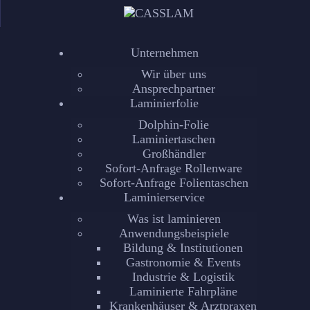
UNTE
LAMI
Unternehmen
Wir über uns
Ansprechpartner
LAMI
Laminierfolie
Dolphin-Folie
MASC
Laminiertaschen
Großhändler
REFE
Sofort-Anfrage Rollenware
Sofort-Anfrage Folientaschen
Laminierservice
KONT
Was ist laminieren
Anwendungsbeispiele
Bildung & Institutionen
Gastronomie & Events
Industrie & Logistik
Laminierte Fahrpläne
Krankenhäuser & Arztpraxen